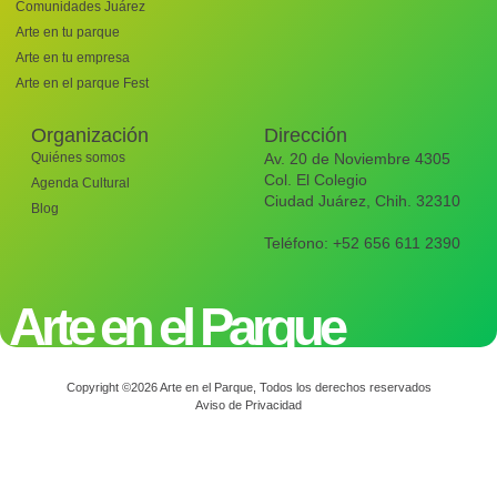
Comunidades Juárez
Arte en tu parque
Arte en tu empresa
Arte en el parque Fest
Organización
Dirección
Quiénes somos
Av. 20 de Noviembre 4305
Col. El Colegio
Agenda Cultural
Ciudad Juárez, Chih. 32310
Blog
Teléfono: +52 656 611 2390
Arte en el Parque
Copyright ©2026 Arte en el Parque, Todos los derechos reservados
Aviso de Privacidad