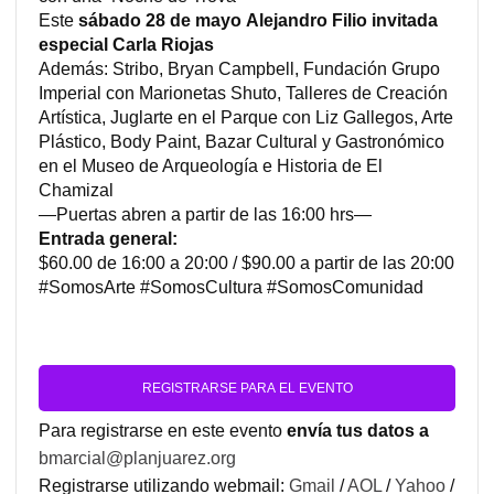
Este
sábado 28 de mayo
Alejandro Filio invitada
especial Carla Riojas
Además: Stribo, Bryan Campbell, Fundación Grupo
Imperial con Marionetas Shuto, Talleres de Creación
Artística, Juglarte en el Parque con Liz Gallegos, Arte
Plástico, Body Paint, Bazar Cultural y Gastronómico
en el Museo de Arqueología e Historia de El
Chamizal
—Puertas abren a partir de las 16:00 hrs—
Entrada general:
$60.00 de 16:00 a 20:00 / $90.00 a partir de las 20:00
#SomosArte #SomosCultura #SomosComunidad
REGISTRARSE PARA EL EVENTO
Para registrarse en este evento
envía tus datos a
bmarcial@planjuarez.org
Registrarse utilizando webmail:
Gmail
/
AOL
/
Yahoo
/