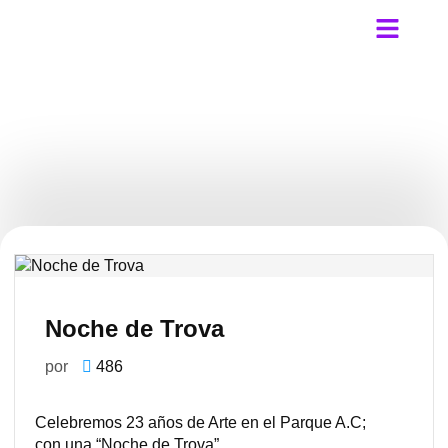
Arte en el Parque FEST 2025
Quiénes Somos
Aviso de privacid
Noche de Trova
mayo 18, 2022
Noche de Trova
por
486
Celebremos 23 años de Arte en el Parque A.C;
con una “Noche de Trova”