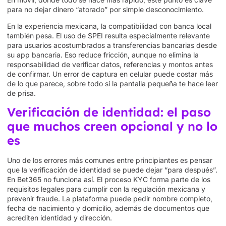
para no dejar dinero “atorado” por simple desconocimiento.
En la experiencia mexicana, la compatibilidad con banca local
también pesa. El uso de SPEI resulta especialmente relevante
para usuarios acostumbrados a transferencias bancarias desde
su app bancaria. Eso reduce fricción, aunque no elimina la
responsabilidad de verificar datos, referencias y montos antes
de confirmar. Un error de captura en celular puede costar más
de lo que parece, sobre todo si la pantalla pequeña te hace leer
de prisa.
Verificación de identidad: el paso
que muchos creen opcional y no lo
es
Uno de los errores más comunes entre principiantes es pensar
que la verificación de identidad se puede dejar “para después”.
En Bet365 no funciona así. El proceso KYC forma parte de los
requisitos legales para cumplir con la regulación mexicana y
prevenir fraude. La plataforma puede pedir nombre completo,
fecha de nacimiento y domicilio, además de documentos que
acrediten identidad y dirección.