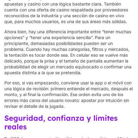
apuestas y casino con una lógica bastante clara. También
cuenta con una oferta de casino respaldada por proveedores
reconocidos de la industria y una sección de casino en vivo
que, para muchos usuarios, es una de sus áreas más sólidas.
Ahora bien, hay una diferencia importante entre “tener muchas
opciones” y “tener una experiencia sencilla”. Para un
principiante, demasiadas posibilidades pueden ser un
problema. Cuando hay muchas categorías, filtros y mercados,
la tentación es tocar donde sea. En celular eso se vuelve más
delicado, porque la prisa y el tamaño de pantalla aumentan la
probabilidad de elegir un mercado equivocado o confirmar una
apuesta distinta a la que se pretendía.
Por eso, si vas empezando, conviene usar la app o el móvil con
una lógica de revisión: primero entiende el mercado, después el
monto, y al final la confirmación. Ese orden evita uno de los
errores más caros del usuario novato: apostar por intuición sin
revisar el detalle de la jugada.
Seguridad, confianza y límites
reales