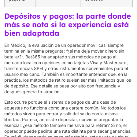
Depósitos y pagos: la parte donde
más se nota si la experiencia está
bien adaptada
En México, la evaluación de un operador móvil casi siempre
termina en la misma pregunta: “¿sí me deja mover dinero sin
batallar?”. Bet365 ha adaptado sus métodos de pago al
mercado local con opciones como tarjetas Visa y Mastercard,
transferencias SPEI y otros instrumentos convenientes para el
usuario mexicano. También es importante entender que, en la
práctica, los métodos de retiro suelen ser más limitados que los
de depósito. Ese detalle se pasa por alto con frecuencia y
después genera frustración.
Esto ocurre porque el sistema de pagos de una casa de
apuestas no funciona como una cartera común. No todos los
métodos sirven para entrar y salir del saldo con la misma
libertad. Por eso, antes de depositar, conviene preguntar lo
esencial: ¿ese método también me sirve para retirar? Si no, el
operador puede pedirte una ruta distinta para sacar ganancias.
En móvil, donde todo se hace más rápido, este punto es clave