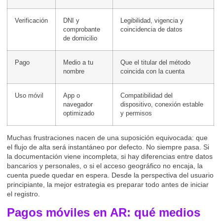
Verificación
DNI y
Legibilidad, vigencia y
comprobante
coincidencia de datos
de domicilio
Pago
Medio a tu
Que el titular del método
nombre
coincida con la cuenta
Uso móvil
App o
Compatibilidad del
navegador
dispositivo, conexión estable
optimizado
y permisos
Muchas frustraciones nacen de una suposición equivocada: que
el flujo de alta será instantáneo por defecto. No siempre pasa. Si
la documentación viene incompleta, si hay diferencias entre datos
bancarios y personales, o si el acceso geográfico no encaja, la
cuenta puede quedar en espera. Desde la perspectiva del usuario
principiante, la mejor estrategia es preparar todo antes de iniciar
el registro.
Pagos móviles en AR: qué medios