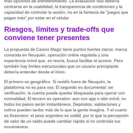
más opciones de entretenimiento. La evaluación real debería
centrarse en la usabilidad, la transparencia de condiciones y la
capacidad de controlar la sesión, no en la fantasía de “juegos que
pagan más” por estar en el celular.
Riesgos, límites y trade-offs que
conviene tener presentes
La propuesta de Casino Magic tiene puntos fuertes claros: marca
conocida en Neuquén, operación online regulada y una
experiencia móvil que, en teoría, busca facilitar el acceso. Pero
también hay límites estructurales que un usuario principiante
debería entender desde el inicio.
El primero es geográfico. Si residís fuera de Neuquén, la
plataforma no es para vos. El segundo es documental: sin
verificación, la cuenta puede quedar bloqueada para operar con
normalidad. El tercero es operativo: aun con app o sitio móvil, no
todos los pasos serán instantáneos. Depósitos, validaciones y
retiros pueden tardar más de lo que la gente imagina. Y el cuarto
es financiero: el peso argentino es volátil, por lo que la percepción
de valor de un saldo puede cambiar rápido si no controlás tus
movimientos.