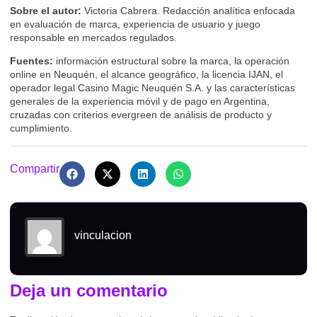
Sobre el autor:
Victoria Cabrera. Redacción analítica enfocada
en evaluación de marca, experiencia de usuario y juego
responsable en mercados regulados.
Fuentes:
información estructural sobre la marca, la operación
online en Neuquén, el alcance geográfico, la licencia IJAN, el
operador legal Casino Magic Neuquén S.A. y las características
generales de la experiencia móvil y de pago en Argentina,
cruzadas con criterios evergreen de análisis de producto y
cumplimiento.
Compartir
vinculacion
Deja un comentario