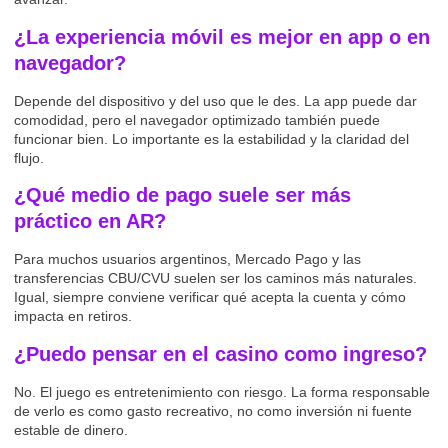
¿La experiencia móvil es mejor en app o en
navegador?
Depende del dispositivo y del uso que le des. La app puede dar
comodidad, pero el navegador optimizado también puede
funcionar bien. Lo importante es la estabilidad y la claridad del
flujo.
¿Qué medio de pago suele ser más
práctico en AR?
Para muchos usuarios argentinos, Mercado Pago y las
transferencias CBU/CVU suelen ser los caminos más naturales.
Igual, siempre conviene verificar qué acepta la cuenta y cómo
impacta en retiros.
¿Puedo pensar en el casino como ingreso?
No. El juego es entretenimiento con riesgo. La forma responsable
de verlo es como gasto recreativo, no como inversión ni fuente
estable de dinero.